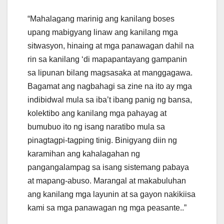
“Mahalagang marinig ang kanilang boses
upang mabigyang linaw ang kanilang mga
sitwasyon, hinaing at mga panawagan dahil na
rin sa kanilang ‘di mapapantayang gampanin
sa lipunan bilang magsasaka at manggagawa.
Bagamat ang nagbahagi sa zine na ito ay mga
indibidwal mula sa iba’t ibang panig ng bansa,
kolektibo ang kanilang mga pahayag at
bumubuo ito ng isang naratibo mula sa
pinagtagpi-tagping tinig. Binigyang diin ng
karamihan ang kahalagahan ng
pangangalampag sa isang sistemang pabaya
at mapang-abuso. Marangal at makabuluhan
ang kanilang mga layunin at sa gayon nakikiisa
kami sa mga panawagan ng mga peasante..”