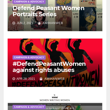
CAMPAIGN & ADVOCACY
Defend Peasant Women
Portraits Series
JUN 2, 2021
AMIHANWEB
CAMPAIGN & ADVOCACY
#DefendPeasantWomen
against rights abuses
APR 28, 2021
AMIHANWEB
CAMPAIGN & ADVOCACY