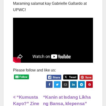
Maraming salamat kay Gabrielle Gallardo at
UPWC!
Please follow and like us:
Post
“Kumusta
“Kanin at Isdang Likha
Kayo?” Zine
ng Bansa, Idepensa”