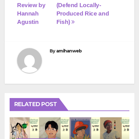
navigation
Review by
(Defend Locally-
Hannah
Produced Rice and
Agustin
Fish)
By
amihanweb
RELATED POST