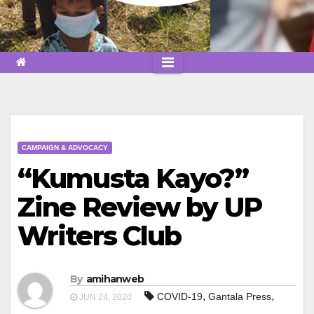
CAMPAIGN & ADVOCACY
“Kumusta Kayo?”
Zine Review by UP
Writers Club
By
amihanweb
,
,
COVID-19
Gantala Press
JUN 24, 2020