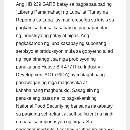
Ang HB 239 GARB batay sa pagpapatupad ng
“Libreng Pamamahagi ng Lupa” at “Tunay na
Reporma sa Lupa” ay magreresolba sa krisis sa
pagkain sa bansa kasabay ng pagpapaunlad
ng industriya ng palay at bigas. Ang
pagkakaroon ng lupa kasabay ng suportang
serbisyo at produksyon mula sa gobyerno tulad
ng mga binanggit sa mga probisyon ng
panukalang House Bill 477 Rice Industry
Development ACT (RIDA) ay matagal nang
panawagan ng mga magsasaka at
kababaihang magbubukid. Sasagutin ng
panukalang batas na ito pagkakamit ng
National Food Security ng bansa na nakabatay
sa pagiging self-reliant at self-sufficient na hindi
na aasa sa importasyon ng bigas. Sa
pagpapatupad nito, kasabay na ibasura ang RA