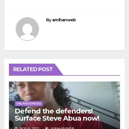
By
amihanweb
RELATED POST
UNCATEGORIZED
Defend the defenders!
Surface Steve Abua now!
NOV 9, 2021
AMIHANWEB