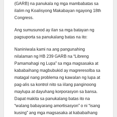
(GARB) na panukala ng mga mambabatas sa
ilalim ng Koalisyong Makabayan ngayong 18th
Congress.
Ang sumusunod ay ilan sa mga batayan ng
pagsuporta sa panukalang batas na ito:
Naniniwala kami na ang pangunahing
nilalaman ng HB 239 GARB na “Libreng
Pamamahagi ng Lupa” sa mga magsasaka at
kababaihang magbubukid ay magreresolba sa
matagal nang problema ng kawalan ng lupa at
pag-alis sa kontrol nito sa iilang panginoong
maylupa at dayuhang korporasyon sa bansa.
Dapat makita sa panukalang batas ito na
“walang babayarang amortisasyon” o ni “isang
kusing” ang mga magsasaka at kababaihang