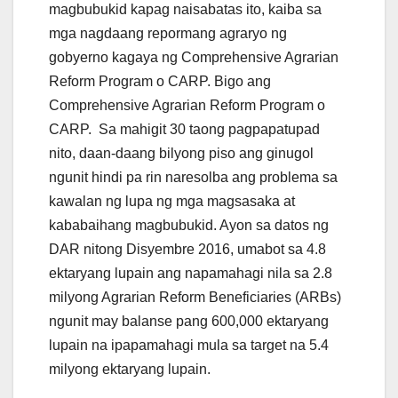
magbubukid kapag naisabatas ito, kaiba sa
mga nagdaang repormang agraryo ng
gobyerno kagaya ng Comprehensive Agrarian
Reform Program o CARP. Bigo ang
Comprehensive Agrarian Reform Program o
CARP. Sa mahigit 30 taong pagpapatupad
nito, daan-daang bilyong piso ang ginugol
ngunit hindi pa rin naresolba ang problema sa
kawalan ng lupa ng mga magsasaka at
kababaihang magbubukid. Ayon sa datos ng
DAR nitong Disyembre 2016, umabot sa 4.8
ektaryang lupain ang napamahagi nila sa 2.8
milyong Agrarian Reform Beneficiaries (ARBs)
ngunit may balanse pang 600,000 ektaryang
lupain na ipapamahagi mula sa target na 5.4
milyong ektaryang lupain.