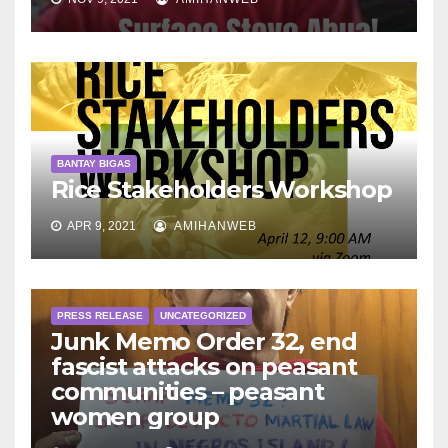
BANTAY BIGAS
Rice Stakeholders Workshop
APR 9, 2021
AMIHANWEB
PRESS RELEASE
UNCATEGORIZED
Junk Memo Order 32, end
fascist attacks on peasant
communities – peasant
women group