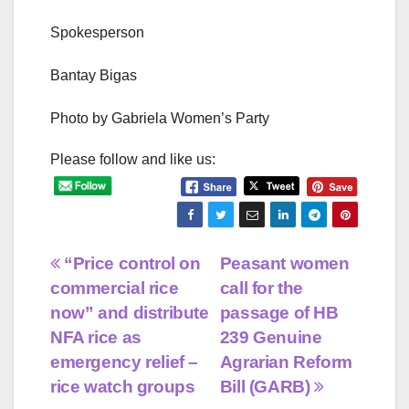
Spokesperson
Bantay Bigas
Photo by Gabriela Women’s Party
Please follow and like us:
Post
“Price control on
Peasant women
commercial rice
call for the
navigation
now” and distribute
passage of HB
NFA rice as
239 Genuine
emergency relief –
Agrarian Reform
rice watch groups
Bill (GARB)